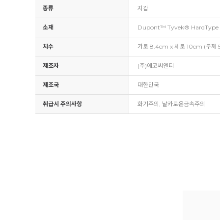
종류
지갑
소재
Dupont™ Tyvek® HardType
치수
가로 8.4cm x 세로 10cm (두께 
제조자
(주)에코씨엔티
제조국
대한민국
취급시 주의사항
화기주의, 날카로운금속주의