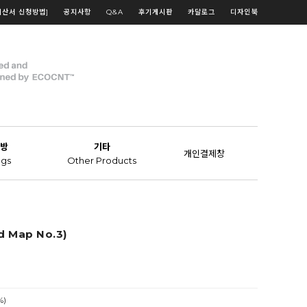
계산서 신청방법]
공지사항
Q&A
후기게시판
카달로그
디자인북
방
기타
개인결제창
gs
Other Products
 Map No.3)
%)