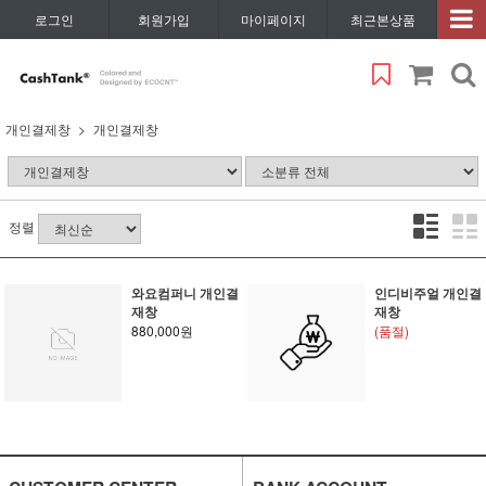
로그인
회원가입
마이페이지
최근본상품
개인결제창
개인결제창
정렬
와요컴퍼니 개인결
인디비주얼 개인결
재창
재창
880,000원
(품절)