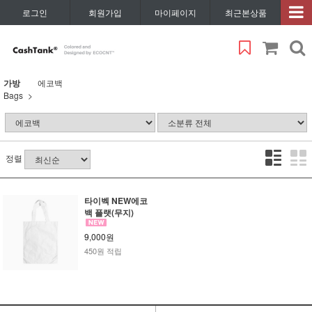
로그인
회원가입
마이페이지
최근본상품
가방
에코백
Bags
정렬
타이벡 NEW에코
백 플랫(무지)
9,000원
450원 적립