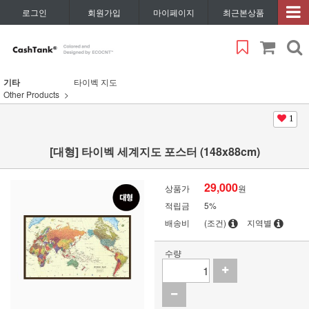
로그인
회원가입
마이페이지
최근본상품
기타
타이벡 지도
Other Products
1
[대형] 타이벡 세계지도 포스터 (148x88cm)
29,000
상품가
원
적립금
5%
배송비
(조건)
지역별
수량