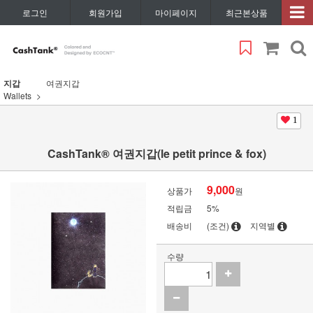
로그인
회원가입
마이페이지
최근본상품
지갑
여권지갑
Wallets
1
CashTank® 여권지갑(le petit prince & fox)
9,000
상품가
원
적립금
5%
배송비
(조건)
지역별
수량