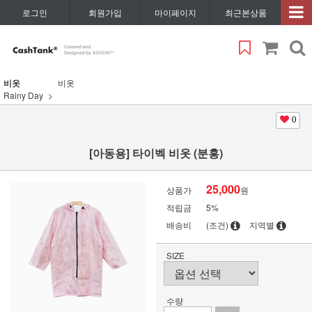
로그인
회원가입
마이페이지
최근본상품
비옷
비옷
Rainy Day
0
[아동용] 타이벡 비옷 (분홍)
25,000
상품가
원
적립금
5%
배송비
(조건)
지역별
SIZE
수량