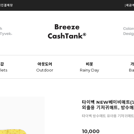
개인결제창
[세금
지갑
아웃도어
비옷
가
lets
Outdoor
Rainy Day
Ba
타이벡 NEW베이비매트(
외출용 기저귀매트, 방수매
타이벡 방수매트 유아용 기저귀매트
10,000