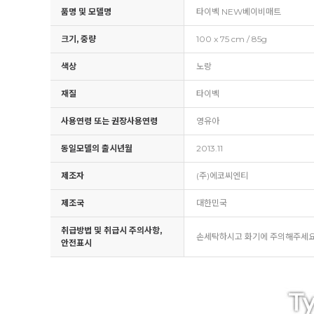
품명 및 모델명
타이벡 NEW베이비매트
크기, 중량
100 x 75 cm / 85g
색상
노랑
재질
타이벡
사용연령 또는 권장사용연령
영유아
동일모델의 출시년월
2013.11
제조자
(주)에코씨엔티
제조국
대한민국
취급방법 및 취급시 주의사항,
손세탁하시고 화기에 주의해주세요
안전표시