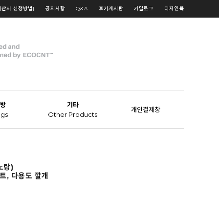
계산서 신청방법]
공지사항
Q&A
후기게시판
카달로그
디자인북
방
기타
개인결제창
gs
Other Products
노랑)
트, 다용도 깔개